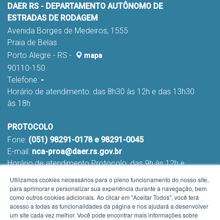
DAER RS - DEPARTAMENTO AUTÔNOMO DE
ESTRADAS DE RODAGEM
Avenida Borges de Medeiros, 1555
Praia de Belas
Porto Alegre - RS -
mapa
90110-150
Telefone:
-
Horário de atendimento: das 8h30 às 12h e das 13h30
às 18h
PROTOCOLO
Fone:
(051) 98291-0178 e 98291-0045
E-mail:
nca-proa@daer.rs.gov.br
Horário de atendimento Protocolo: das 9h às 12h e
das 13h às 16h
Utilizamos cookies necessários para o pleno funcionamento do nosso site,
para aprimorar e personalizar sua experiência durante a navegação, bem
como outros cookies adicionais. Ao clicar em "Aceitar Todos", você terá
acesso a todas as funcionalidades da página e nos ajudará a desenvolver
um site cada vez melhor. Você pode encontrar mais informações sobre