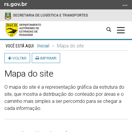
Ir
para
SECRETARIA DE LOGÍSTICA E TRANSPORTES
o
conteúdo
Abrir
Alter
Ir
a
a
para
Início
busca
nave
o
Inicial
Mapa do site
do
menu
conteúdo
VOLTAR
IMPRIMIR
Ir
para
Mapa do site
a
busca
O mapa do site é a representação gráfica da estrutura do
site, que mostra a distribuição do conteúdo por áreas e o
caminho mais simples a ser percorrido para se chegar a
cada informação.