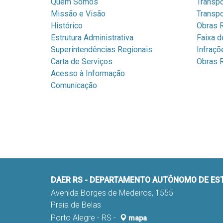
Quem Somos
Transpo
Missão e Visão
Transpo
Histórico
Obras R
Estrutura Administrativa
Faixa d
Superintendências Regionais
Infraçõ
Carta de Serviços
Obras R
Acesso à Informação
Comunicação
DAER RS - DEPARTAMENTO AUTÔNOMO DE E
Avenida Borges de Medeiros, 1555
Praia de Belas
Porto Alegre - RS -
mapa