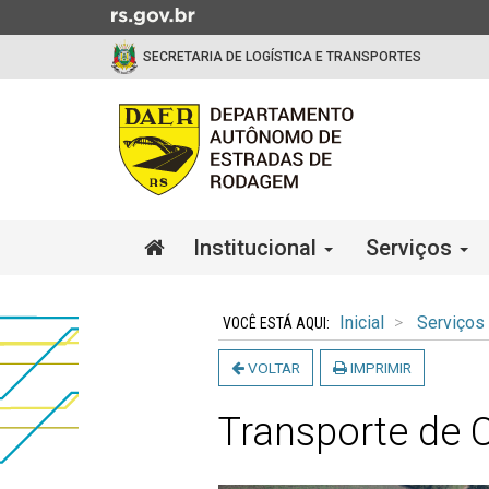
Ir
para
SECRETARIA DE LOGÍSTICA E TRANSPORTES
o
conteúdo
Ir
para
o
menu
Ir
Início
Institucional
Serviços
para
do
a
menu
Início
busca
do
Inicial
Serviços
conteúdo
VOLTAR
IMPRIMIR
Transporte de 