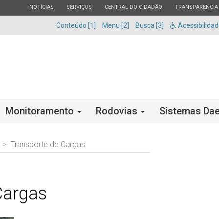
ESTADO
ESTADO
ESTADO
ESTADO
NOTÍCIAS
SERVIÇOS
CENTRAL DO CIDADÃO
TRANSPARÊNCIA
Conteúdo [1]
Menu [2]
Busca [3]
Acessibilida
Monitoramento
Rodovias
Sistemas Dae
Transporte de Cargas
Cargas