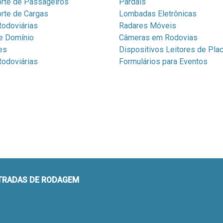
rte de Passageiros
Pardais
rte de Cargas
Lombadas Eletrônicas
odoviárias
Radares Móveis
e Domínio
Câmeras em Rodovias
es
Dispositivos Leitores de Pla
odoviárias
Formulários para Eventos
STRADAS DE RODAGEM