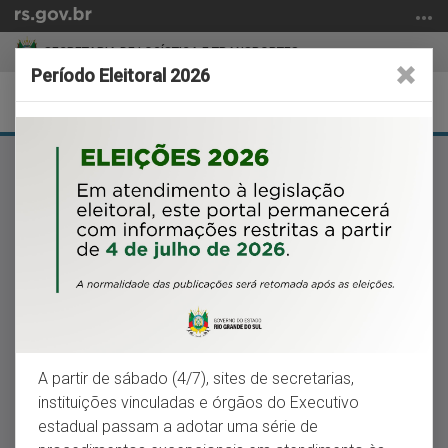
Ir
para
SECRETARIA DE LOGÍSTICA E TRANSPORTES
o
Período Eleitoral 2026
conteúdo
Abrir
Alter
Ir
a
a
para
Início
busca
nave
o
do
menu
conteúdo
Ir
SERVIÇOS
para
a
busca
A partir de
sábado
(4/7), sites de secretarias,
instituições vinculadas e órgãos do Executivo
estadual passam a adotar uma série de