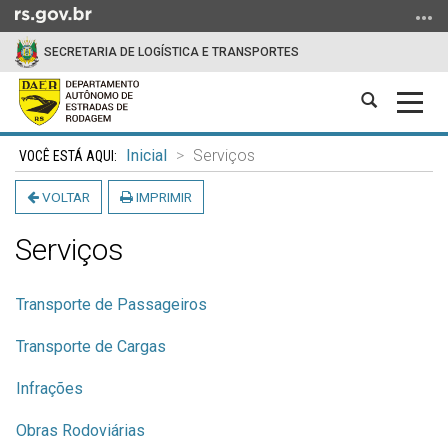
Ir
para
SECRETARIA DE LOGÍSTICA E TRANSPORTES
o
conteúdo
Abrir
Alter
Ir
a
a
para
Início
busca
nave
o
Inicial
Serviços
do
menu
conteúdo
VOLTAR
IMPRIMIR
Ir
para
Serviços
a
busca
Transporte de Passageiros
Transporte de Cargas
Infrações
Obras Rodoviárias