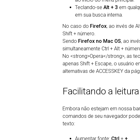
Teclando-se
Alt + 3
em qualqu
em sua busca interna.
No caso do
Firefox
, ao invés de A
Shift + número.
Sendo
Firefox no Mac OS
, ao invé
simultaneamente Ctrl + Alt + númer
No <strong>Opera</strong>, as tecl
apenas Shift + Escape, o usuário 
alternativas de ACCESSKEY da pági
Facilitando a leitura
Embora não estejam em nossa barra
comandos de seu navegador podem 
texto:
Aumentar fonte:
Ctrl
+
+