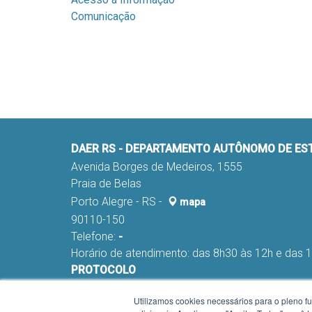
Comunicação
DAER RS - DEPARTAMENTO AUTÔNOMO DE E
Avenida Borges de Medeiros, 1555
Praia de Belas
Porto Alegre - RS -
mapa
90110-150
Telefone:
-
Horário de atendimento: das 8h30 às 12h e das 
PROTOCOLO
Fone:
(051) 98291-0178 e 98291-0045
Utilizamos cookies necessários para o pleno f
E-mail:
nca-proa@daer.rs.gov.br