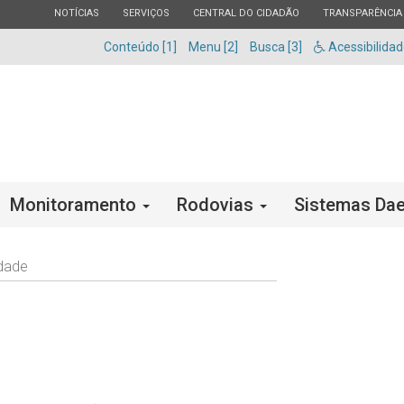
ESTADO
ESTADO
ESTADO
ESTADO
NOTÍCIAS
SERVIÇOS
CENTRAL DO CIDADÃO
TRANSPARÊNCIA
Conteúdo [1]
Menu [2]
Busca [3]
Acessibilida
Monitoramento
Rodovias
Sistemas Dae
idade