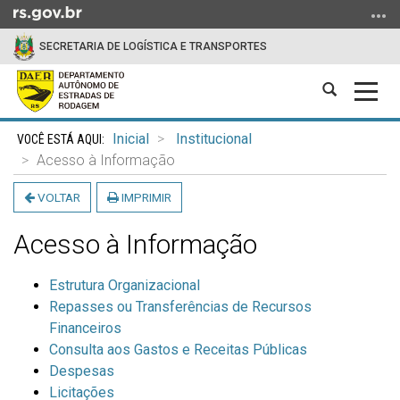
Ir
para
SECRETARIA DE LOGÍSTICA E TRANSPORTES
o
conteúdo
Abrir
Alter
Ir
a
a
para
Início
busca
nave
o
Inicial
Institucional
do
menu
Acesso à Informação
conteúdo
Ir
VOLTAR
IMPRIMIR
para
a
Acesso à Informação
busca
Estrutura Organizacional
Repasses ou Transferências de Recursos
Financeiros
Consulta aos Gastos e Receitas Públicas
Despesas
Licitações