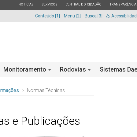
ESTADO
ESTADO
ESTADO
ESTADO
NOTÍCIAS
SERVIÇOS
CENTRAL DO CIDADÃO
TRANSPARÊNCIA
Conteúdo [1]
Menu [2]
Busca [3]
Acessibilida
Monitoramento
Rodovias
Sistemas Dae
ormações
Normas Técnicas
s e Publicações