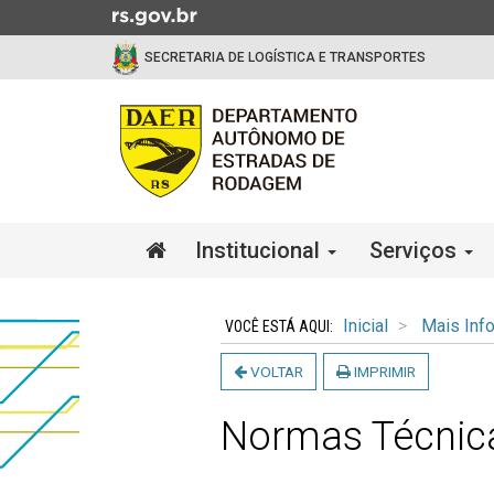
Ir
para
SECRETARIA DE LOGÍSTICA E TRANSPORTES
o
conteúdo
Ir
para
o
menu
Ir
Início
Institucional
Serviços
para
do
a
menu
Início
busca
do
Inicial
Mais Inf
conteúdo
VOLTAR
IMPRIMIR
Normas Técnica