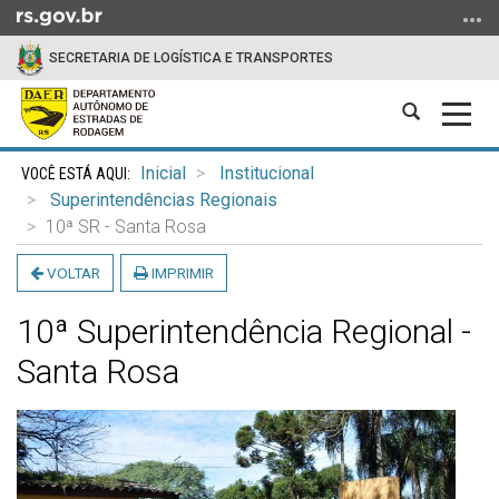
Ir
para
SECRETARIA DE LOGÍSTICA E TRANSPORTES
o
conteúdo
Abrir
Alter
Ir
a
a
para
Início
busca
nave
o
Inicial
Institucional
do
menu
Superintendências Regionais
conteúdo
Ir
10ª SR - Santa Rosa
para
VOLTAR
IMPRIMIR
a
busca
10ª Superintendência Regional -
Santa Rosa