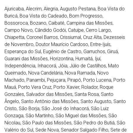
Ajuricaba, Alecrim, Alegria, Augusto Pestana, Boa Vista do
Buricá, Boa Vista do Cadeado, Bom Progresso,
Bossoroca, Bozano, Caibaté, Campina das Missões,
Campo Novo, Cândido Godói, Catuípe, Cerro Largo,
Chiapetta, Coronel Barros, Crissiumal, Cruz Alta, Dezesseis
de Novembro, Doutor Maurício Cardoso, Entre-Ijuís,
Esperança do Sul, Eugênio de Castro, Garruchos, Giruá,
Guarani das Missões, Horizontina, Humaitá, Ijuí,
Independência, Inhacorá, Jóia, Júlio de Castilhos, Mato
Queimado, Nova Candelária, Nova Ramada, Novo
Machado, Panambi, Pejuçara, Pirapó, Porto Lucena, Porto
Mauá, Porto Vera Cruz, Porto Xavier, Rolador, Roque
Gonzales, Salvador das Missões, Santa Rosa, Santo
Ângelo, Santo Antônio das Missões, Santo Augusto, Santo
Cristo, São Borja, São José do Inhacorá, São Luiz
Gonzaga, São Martinho, São Miguel das Missões, São
Nicolau, São Paulo das Missões, São Pedro do Butiá, São
Valério do Sul, Sede Nova, Senador Salgado Filho, Sete de