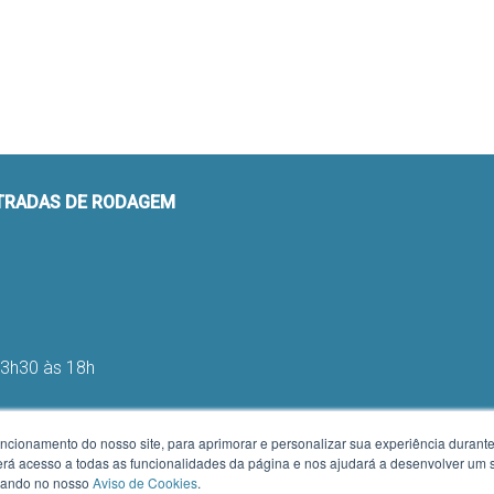
STRADAS DE RODAGEM
13h30 às 18h
uncionamento do nosso site, para aprimorar e personalizar sua experiência duran
 terá acesso a todas as funcionalidades da página e nos ajudará a desenvolver um
h e das 13h às 16h
izando no nosso
Aviso de Cookies
.