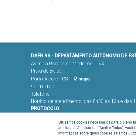
DAER RS - DEPARTAMENTO AUTÔNOMO DE E
Avenida Borges de Medeiros, 1555
Praia de Belas
Porto Alegre - RS -
mapa
90110-150
Telefone:
-
Horário de atendimento: das 8h30 às 12h e das 
PROTOCOLO
Fone:
(051) 98291-0178 e 98291-0045
Utilizamos cookies necessários para o pleno f
E-mail:
nca-proa@daer.rs.gov.br
adicionais. Ao clicar em "Aceitar Todos", você
Horário de atendimento Protocolo: das 9h às 12
informações sobre quais cookies estamos util