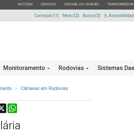
ESTADO
ESTADO
ESTADO
ESTADO
NOTÍCIAS
SERVIÇOS
CENTRAL DO CIDADÃO
TRANSPARÊNCIA
Conteúdo [1]
Menu [2]
Busca [3]
Acessibilida
Monitoramento
Rodovias
Sistemas Dae
mento
Câmeras em Rodovias
acebook
X
WhatsApp
ária