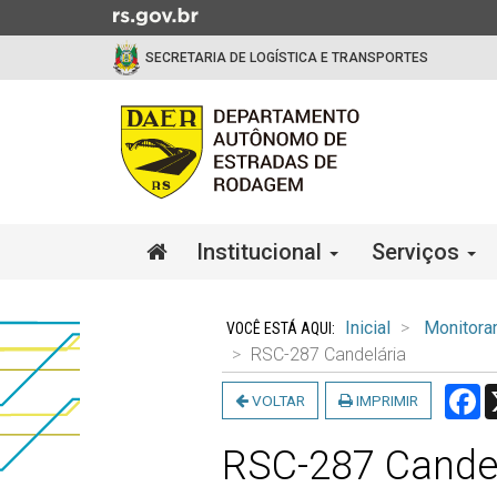
Ir
para
SECRETARIA DE LOGÍSTICA E TRANSPORTES
o
conteúdo
Ir
para
o
menu
Ir
Início
Institucional
Serviços
para
do
a
menu
Início
busca
do
Inicial
Monitora
conteúdo
RSC-287 Candelária
F
VOLTAR
IMPRIMIR
RSC-287 Candel