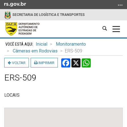
Ir
para
SECRETARIA DE LOGÍSTICA E TRANSPORTES
o
conteúdo
Abrir
Alter
Ir
a
a
para
Início
busca
nave
o
Inicial
Monitoramento
do
menu
Câmeras em Rodovias
ERS-509
conteúdo
Ir
Facebook
X
WhatsApp
VOLTAR
IMPRIMIR
para
a
ERS-509
busca
LOCAIS