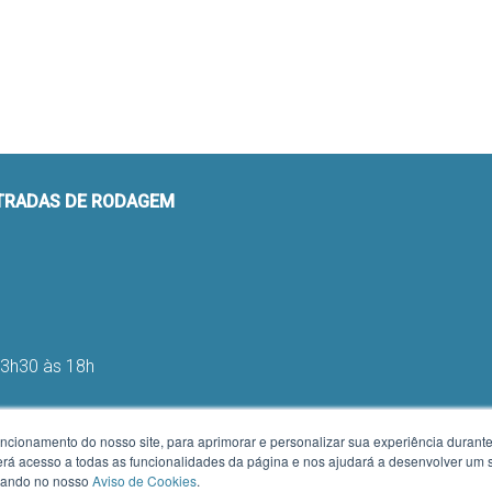
STRADAS DE RODAGEM
13h30 às 18h
uncionamento do nosso site, para aprimorar e personalizar sua experiência duran
 terá acesso a todas as funcionalidades da página e nos ajudará a desenvolver um
h e das 13h às 16h
izando no nosso
Aviso de Cookies
.