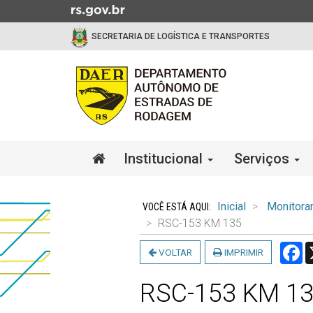
Ir
para
SECRETARIA DE LOGÍSTICA E TRANSPORTES
o
conteúdo
Ir
para
o
menu
Ir
Início
Institucional
Serviços
para
do
a
menu
Início
busca
do
Inicial
Monitora
conteúdo
RSC-153 KM 135
F
VOLTAR
IMPRIMIR
RSC-153 KM 1