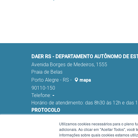
DAER RS - DEPARTAMENTO AUTÔNOMO DE E
Avenida Borges de Medeiros, 1555
Praia de Belas
Porto Alegre - RS -
mapa
90110-150
Telefone:
-
Horário de atendimento: das 8h30 às 12h e das 
PROTOCOLO
Fone:
(051) 98291-0178 e 98291-0045
Utilizamos cookies necessários para o pleno f
E-mail:
nca-proa@daer.rs.gov.br
adicionais. Ao clicar em "Aceitar Todos", você
Horário de atendimento Protocolo: das 9h às 12
informações sobre quais cookies estamos util