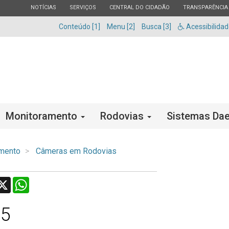
ESTADO
ESTADO
ESTADO
ESTADO
NOTÍCIAS
SERVIÇOS
CENTRAL DO CIDADÃO
TRANSPARÊNCIA
Conteúdo [1]
Menu [2]
Busca [3]
Acessibilida
Monitoramento
Rodovias
Sistemas Dae
mento
Câmeras em Rodovias
acebook
X
WhatsApp
35