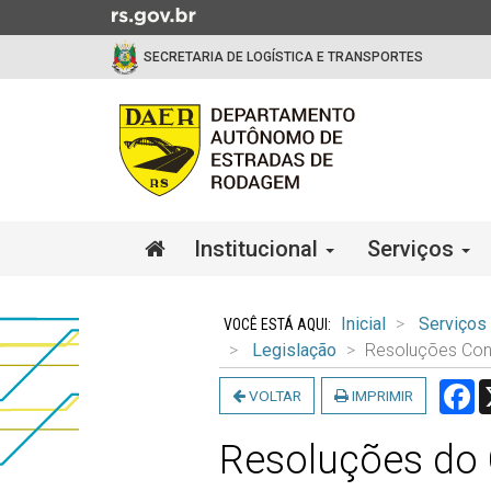
Ir
para
SECRETARIA DE LOGÍSTICA E TRANSPORTES
o
conteúdo
Ir
para
o
menu
Ir
Início
Institucional
Serviços
para
do
a
menu
Início
busca
do
Inicial
Serviços
conteúdo
Legislação
Resoluções Con
F
VOLTAR
IMPRIMIR
Resoluções do 