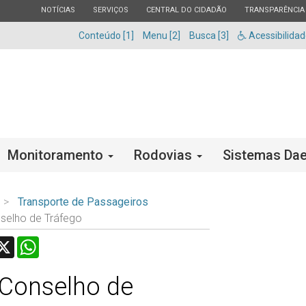
ESTADO
ESTADO
ESTADO
ESTADO
NOTÍCIAS
SERVIÇOS
CENTRAL DO CIDADÃO
TRANSPARÊNCIA
Conteúdo [1]
Menu [2]
Busca [3]
Acessibilida
Monitoramento
Rodovias
Sistemas Dae
Transporte de Passageiros
selho de Tráfego
acebook
X
WhatsApp
Conselho de