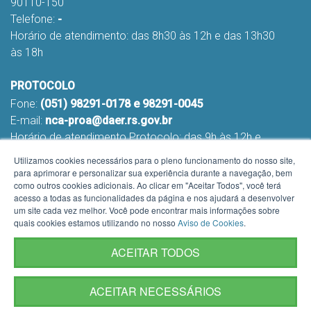
90110-150
Telefone:
-
Horário de atendimento: das 8h30 às 12h e das 13h30
às 18h
PROTOCOLO
Fone:
(051) 98291-0178 e 98291-0045
E-mail:
nca-proa@daer.rs.gov.br
Horário de atendimento Protocolo: das 9h às 12h e
das 13h às 16h
Utilizamos cookies necessários para o pleno funcionamento do nosso site,
para aprimorar e personalizar sua experiência durante a navegação, bem
como outros cookies adicionais. Ao clicar em "Aceitar Todos", você terá
acesso a todas as funcionalidades da página e nos ajudará a desenvolver
um site cada vez melhor. Você pode encontrar mais informações sobre
quais cookies estamos utilizando no nosso
Aviso de Cookies
.
ACEITAR TODOS
ACEITAR NECESSÁRIOS
Termos de Uso