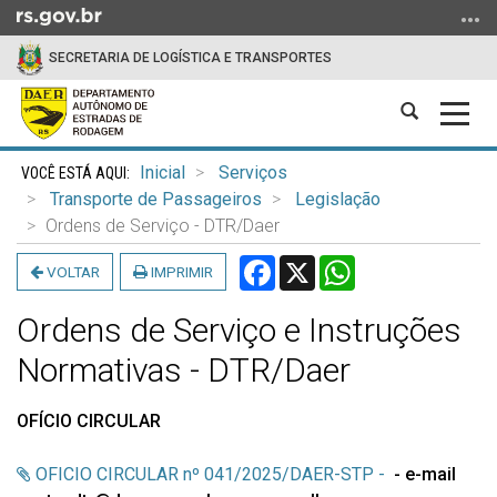
Ir
para
SECRETARIA DE LOGÍSTICA E TRANSPORTES
o
conteúdo
Abrir
Alter
Ir
a
a
para
Início
busca
nave
o
Inicial
Serviços
do
menu
Transporte de Passageiros
Legislação
conteúdo
Ir
Ordens de Serviço - DTR/Daer
para
Facebook
X
WhatsApp
VOLTAR
IMPRIMIR
a
busca
Ordens de Serviço e Instruções
Normativas - DTR/Daer
OFÍCIO CIRCULAR
OFICIO CIRCULAR nº 041/2025/DAER-STP -
- e-mail