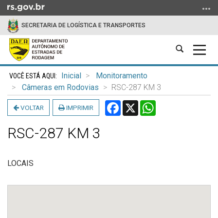
Ir
para
SECRETARIA DE LOGÍSTICA E TRANSPORTES
o
conteúdo
Abrir
Alter
Ir
a
a
para
Início
busca
nave
o
Inicial
Monitoramento
do
menu
Câmeras em Rodovias
RSC-287 KM 3
conteúdo
Ir
Facebook
X
WhatsApp
VOLTAR
IMPRIMIR
para
a
RSC-287 KM 3
busca
LOCAIS