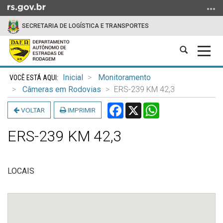
Ir
para
SECRETARIA DE LOGÍSTICA E TRANSPORTES
o
conteúdo
Abrir
Alter
Ir
a
a
para
Início
busca
nave
o
Inicial
Monitoramento
do
menu
Câmeras em Rodovias
ERS-239 KM 42,3
conteúdo
Ir
Facebook
X
WhatsApp
VOLTAR
IMPRIMIR
para
a
ERS-239 KM 42,3
busca
LOCAIS