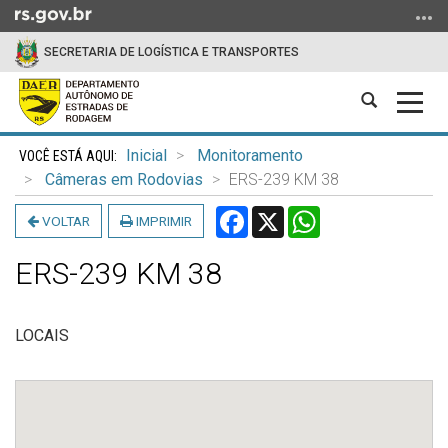
Ir
para
SECRETARIA DE LOGÍSTICA E TRANSPORTES
o
conteúdo
Abrir
Alter
Ir
a
a
para
Início
busca
nave
o
Inicial
Monitoramento
do
menu
Câmeras em Rodovias
ERS-239 KM 38
conteúdo
Ir
Facebook
X
WhatsApp
VOLTAR
IMPRIMIR
para
a
ERS-239 KM 38
busca
LOCAIS