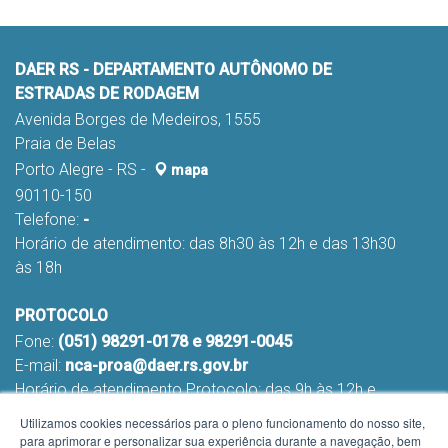
DAER RS - DEPARTAMENTO AUTÔNOMO DE
ESTRADAS DE RODAGEM
Avenida Borges de Medeiros, 1555
Praia de Belas
Porto Alegre - RS -
mapa
90110-150
Telefone:
-
Horário de atendimento: das 8h30 às 12h e das 13h30
às 18h
PROTOCOLO
Fone:
(051) 98291-0178 e 98291-0045
E-mail:
nca-proa@daer.rs.gov.br
Horário de atendimento Protocolo: das 9h às 12h e
das 13h às 16h
Utilizamos cookies necessários para o pleno funcionamento do nosso site,
para aprimorar e personalizar sua experiência durante a navegação, bem