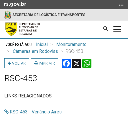
Ir
para
SECRETARIA DE LOGÍSTICA E TRANSPORTES
o
conteúdo
Abrir
Alter
Ir
a
a
para
Início
busca
nave
o
Inicial
Monitoramento
do
menu
Câmeras em Rodovias
RSC-453
conteúdo
Ir
Facebook
X
WhatsApp
VOLTAR
IMPRIMIR
para
a
RSC-453
busca
LINKS RELACIONADOS
RSC-453 - Venâncio Aires