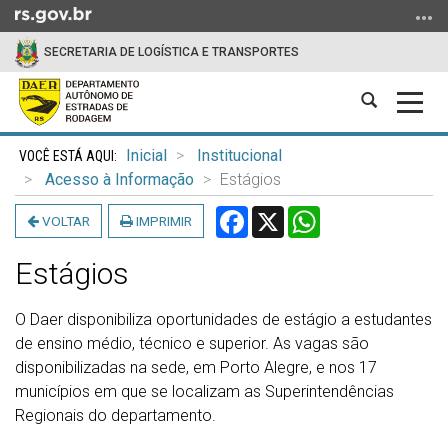
Ir
para
SECRETARIA DE LOGÍSTICA E TRANSPORTES
o
conteúdo
Abrir
Alter
Ir
a
a
para
Início
busca
nave
o
Inicial
Institucional
do
menu
Acesso à Informação
Estágios
conteúdo
Ir
Facebook
X
WhatsApp
VOLTAR
IMPRIMIR
para
a
Estágios
busca
O Daer disponibiliza oportunidades de estágio a estudantes
de ensino médio, técnico e superior. As vagas são
disponibilizadas na sede, em Porto Alegre, e nos 17
municípios em que se localizam as Superintendências
Regionais do departamento.