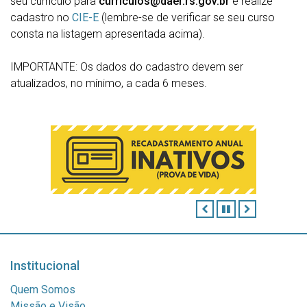
seu currículo para
curriculos@daer.rs.gov.br
e realize
cadastro no
CIE-E
(lembre-se de verificar se seu curso
consta na listagem apresentada acima).
IMPORTANTE: Os dados do cadastro devem ser
atualizados, no mínimo, a cada 6 meses.
ANTERIOR
PAUSAR
PRÓXIMO
Institucional
Quem Somos
Missão e Visão