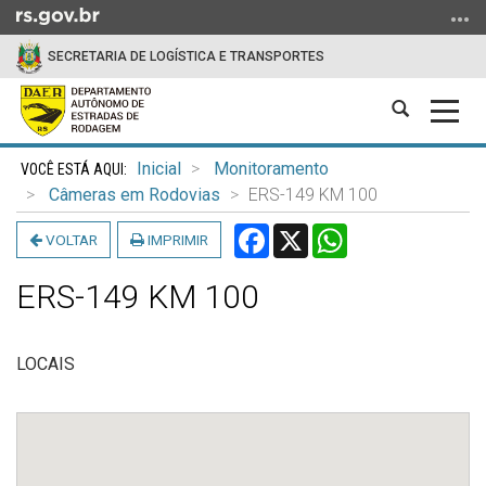
Ir
para
SECRETARIA DE LOGÍSTICA E TRANSPORTES
o
conteúdo
Abrir
Alter
Ir
a
a
para
Início
busca
nave
o
Inicial
Monitoramento
do
menu
Câmeras em Rodovias
ERS-149 KM 100
conteúdo
Ir
Facebook
X
WhatsApp
VOLTAR
IMPRIMIR
para
a
ERS-149 KM 100
busca
LOCAIS