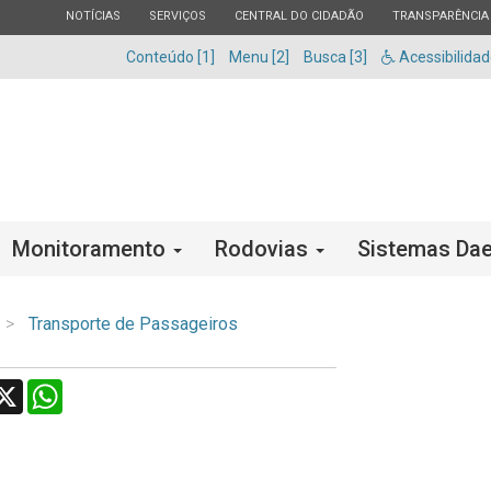
ESTADO
ESTADO
ESTADO
ESTADO
NOTÍCIAS
SERVIÇOS
CENTRAL DO CIDADÃO
TRANSPARÊNCIA
Conteúdo [1]
Menu [2]
Busca [3]
Acessibilida
Monitoramento
Rodovias
Sistemas Dae
Transporte de Passageiros
acebook
X
WhatsApp