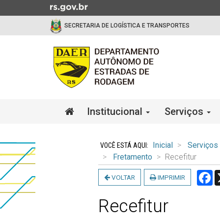
Ir
para
SECRETARIA DE LOGÍSTICA E TRANSPORTES
o
conteúdo
Ir
para
o
menu
Ir
Início
Institucional
Serviços
para
do
a
menu
Início
busca
do
Inicial
Serviços
conteúdo
Fretamento
Recefitur
F
VOLTAR
IMPRIMIR
Recefitur