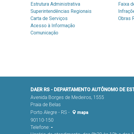
Estrutura Administrativa
Faixa d
Superintendências Regionais
Infraçõ
Carta de Serviços
Obras R
Acesso à Informação
Comunicação
DAER RS - DEPARTAMENTO AUTÔNOMO DE E
Avenida Borges de Medeiros, 1555
Praia de Belas
Porto Alegre - RS -
mapa
90110-150
Telefone:
-