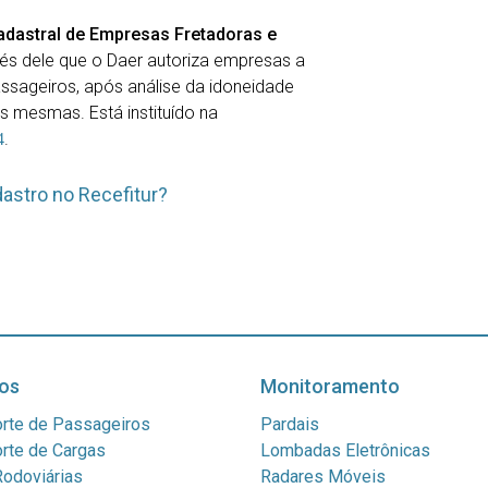
adastral de Empresas Fretadoras e
vés dele que o Daer autoriza empresas a
assageiros, após análise da idoneidade
s mesmas. Está instituído na
.
4
dastro no Recefitur?
os
Monitoramento
rte de Passageiros
Pardais
rte de Cargas
Lombadas Eletrônicas
odoviárias
Radares Móveis